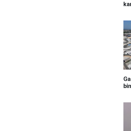
ka
Ga
bin