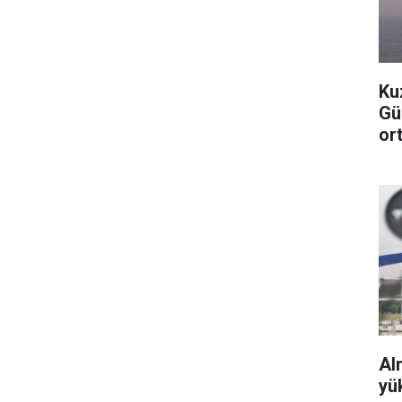
Ku
Gü
or
Al
yü