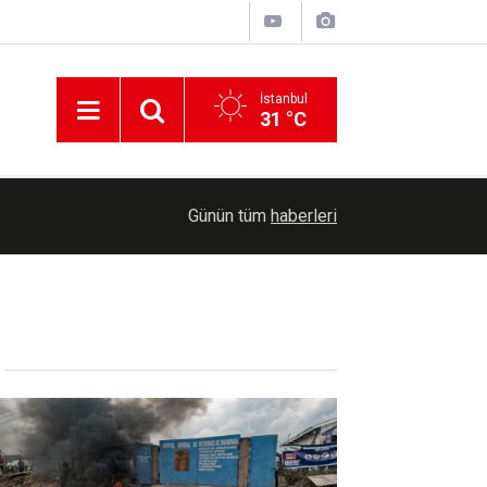
İstanbul
31 °C
14:09
Battalgazi Belediyesinden Kur’an Kursu öğrencil
Günün tüm
haberleri