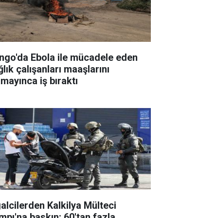
ngo'da Ebola ile mücadele eden
lık çalışanları maaşlarını
amayınca iş bıraktı
galcilerden Kalkilya Mülteci
mpı'na baskın: 60'tan fazla