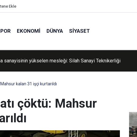
itene Ekle
SPOR
EKONOMI
DÜNYA
SIYASET
 sanayisinin yükselen mesleği: Silah Sanayi Teknikerliği
Mahsur kalan 31 işçi kurtarıldı
aatı çöktü: Mahsur
arıldı