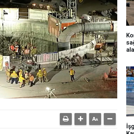
Ko
sağ
al
İş
Ka