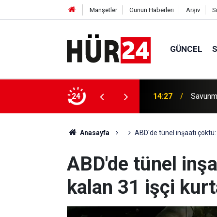
Manşetler
Günün Haberleri
Arşiv
S
GÜNCEL
 sağlık çalışanları maaşlarını alamayınca iş
24
14:27
Savunma
Anasayfa
ABD'de tünel inşaatı çöktü: 
ABD'de tünel inş
kalan 31 işçi kurt