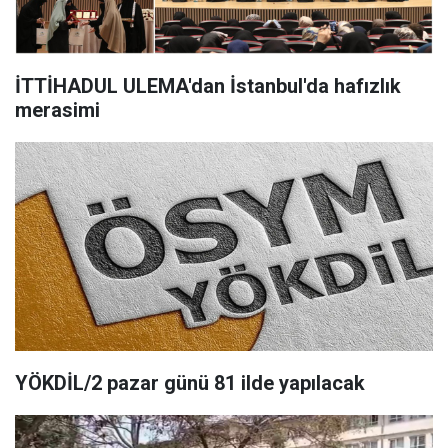
İTTİHADUL ULEMA'dan İstanbul'da hafızlık
merasimi
YÖKDİL/2 pazar günü 81 ilde yapılacak