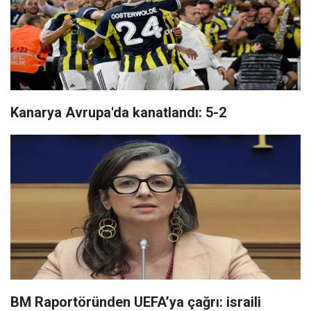
Kanarya Avrupa'da kanatlandı: 5-2
BM Raportöründen UEFA’ya çağrı: israili