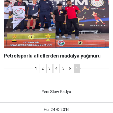
Petrolsporlu atletlerden madalya yağmuru
1
2
3
4
5
6
Yeni Slow Radyo
Hür 24 © 2016