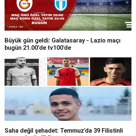
Büyük gün geldi: Galatasaray - Lazio maçı
bugün 21.00’de tv100'de
Saha değil şehadet: Temmuz'da 39 Filistinli