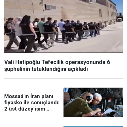
Vali Hatipoğlu Tefecilik operasyonunda 6
şüphelinin tutuklandığını açıkladı
Mossad'ın İran planı
fiyasko ile sonuçlandı:
2 üst düzey isim
görevden alındı