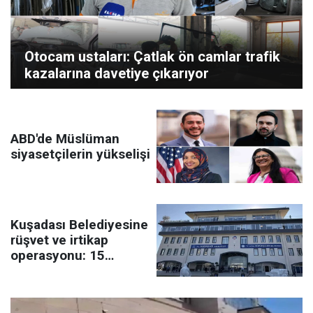
Otocam ustaları: Çatlak ön camlar trafik
kazalarına davetiye çıkarıyor
ABD'de Müslüman
siyasetçilerin yükselişi
Kuşadası Belediyesine
rüşvet ve irtikap
operasyonu: 15
şüpheli gözaltına
alındı