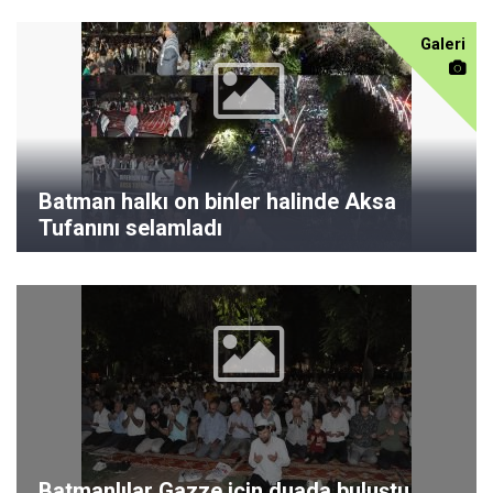
Galeri
Batman halkı on binler halinde Aksa
Tufanını selamladı
Batmanlılar Gazze için duada buluştu