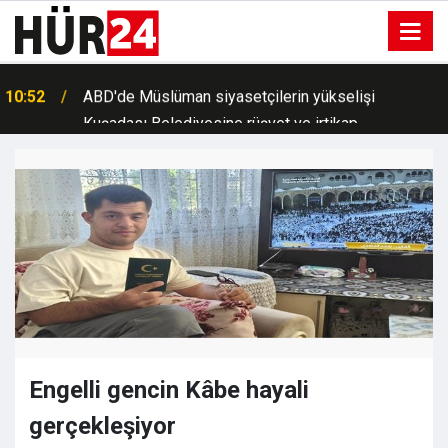
Kuşadası Belediyesine rüşvet ve irtikap
10:50
operasyonu: 15 şüpheli gözaltına alındı
Engelli gencin Kâbe hayali
gerçekleşiyor