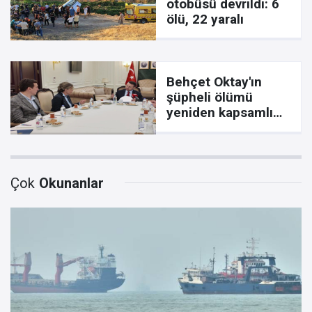
otobüsü devrildi: 6
ölü, 22 yaralı
Behçet Oktay'ın
şüpheli ölümü
yeniden kapsamlı
şekilde incelenecek
Çok
Okunanlar