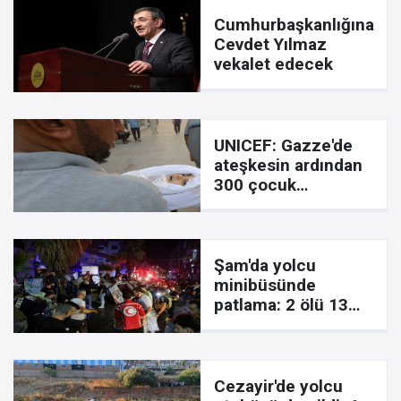
Cumhurbaşkanlığına
Cevdet Yılmaz
vekalet edecek
UNICEF: Gazze'de
ateşkesin ardından
300 çocuk
öldürüldü
Şam'da yolcu
minibüsünde
patlama: 2 ölü 13
yaralı
Cezayir'de yolcu