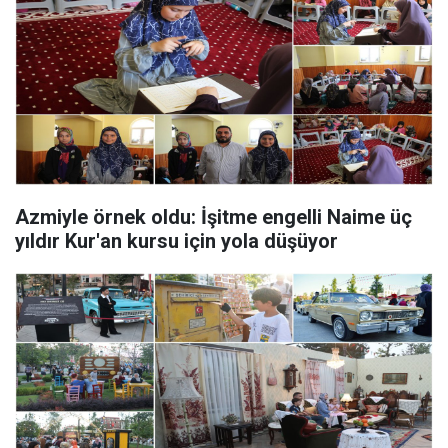
Azmiyle örnek oldu: İşitme engelli Naime üç
yıldır Kur'an kursu için yola düşüyor