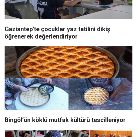
Gaziantep'te çocuklar yaz tatilini dikiş
öğrenerek değerlendiriyor
Bingöl’ün köklü mutfak kültürü tescilleniyor