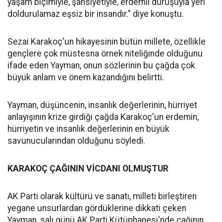
yaşam biçimiyle, şahsiyetiyle, erdemli duruşuyla yeri
doldurulamaz eşsiz bir insandır." diye konuştu.
Sezai Karakoç'un hikayesinin bütün millete, özellikle
gençlere çok müstesna örnek niteliğinde olduğunu
ifade eden Yayman, onun sözlerinin bu çağda çok
büyük anlam ve önem kazandığını belirtti.
Yayman, düşüncenin, insanlık değerlerinin, hürriyet
anlayışının krize girdiği çağda Karakoç'un erdemin,
hürriyetin ve insanlık değerlerinin en büyük
savunucularından olduğunu söyledi.
KARAKOÇ ÇAĞININ VİCDANI OLMUŞTUR
AK Parti olarak kültürü ve sanatı, milleti birleştiren
yegane unsurlardan gördüklerine dikkati çeken
Yayman, salı günü AK Parti Kütüphanesi'nde çağının