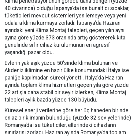
Klima penetrasyonunun görece daha dengeli (yüzde
40 civarında) olduğu İspanya'da ise bunaltıcı sıcaklar,
tüketicileri mevcut sistemleri yenilemeye veya yeni
odalara klima kurmaya zorladı. İspanya'da Haziran
ayındaki yeni Klima Montaj talepleri, geçen yılın aynı
ayına göre yüzde 373 oranında artış göstererek kıta
genelinde sıfır cihaz kurulumunun en agresif
yaşandığı pazar oldu.
Evlerin yaklaşık yüzde 50'sinde klima bulunan ve
Akdeniz iklimine en hazır ülke konumundaki İtalya ise
paniğe kapılmadan süreci yönetti. İtalya'da Haziran
ayında toplam klima hizmetleri geçen yıla göre yüzde
22 artışla daha stabil bir seyir izlerken, Klima Montaj
talepleri aylık bazda yüzde 130 büyüdü.
Küresel enerji verilerine göre her üç haneden birinde
en az bir klimanın bulunduğu (yüzde 32 seviyelerinde)
Romanya’da ise tüketiciler, ellerindeki cihazların
sınırlarını zorladı. Haziran ayında Romanya'da toplam