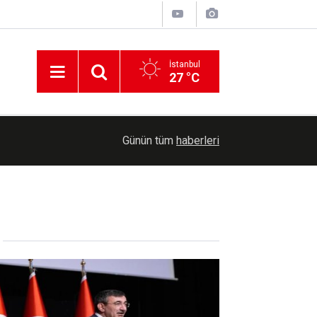
İstanbul
27 °C
19:52
Tarımsal destek ödemesi bugün çiftçilerin hesapl
Günün tüm
haberleri