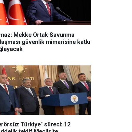
lmaz: Mekke Ortak Savunma
laşması güvenlik mimarisine katkı
ğlayacak
erörsüz Türkiye" süreci: 12
ddelik teklif Meclis'te