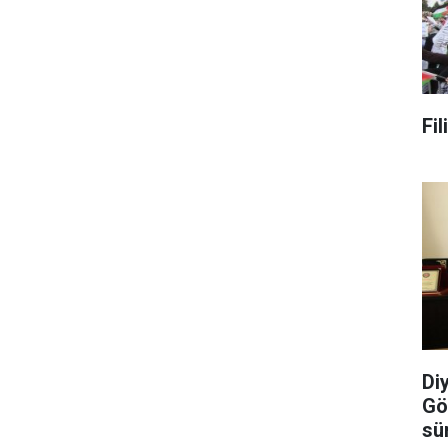
Fi
Di
Gö
sü