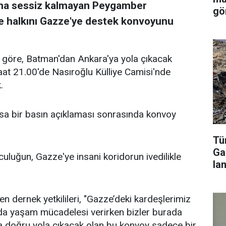
ına sessiz kalmayan Peygamber
gö
ge halkını Gazze'ye destek konvoyunu
 göre, Batman'dan Ankara'ya yola çıkacak
at 21.00'de Nasıroğlu Külliye Camisi'nde
.
ısa bir basın açıklaması sonrasında konvoy
Tür
Ga
culuğun, Gazze'ye insani koridorun ivedilikle
lan
n dernek yetkilileri, "Gazze’deki kardeşlerimiz
da yaşam mücadelesi verirken bizler burada
ya doğru yola çıkacak olan bu konvoy sadece bir