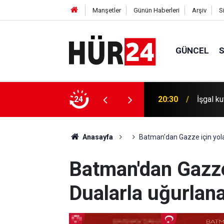
Manşetler
Günün Haberleri
Arşiv
S
GÜNCEL
salına 20 baskın ve saldırı düzenledi
24
20:30
İşgal ku
Anasayfa
Batman'dan Gazze için yola 
Batman'dan Gazze 
Dualarla uğurlan