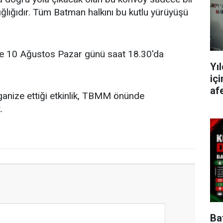
ığlığıdır. Tüm Batman halkını bu kutlu yürüyüşü
.
se 10 Ağustos Pazar günü saat 18.30'da
Yı
iç
afe
rganize ettiği etkinlik, TBMM önünde
.
Ba