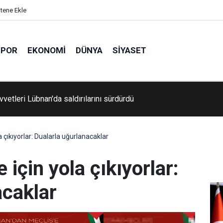
itene Ekle
SPOR
EKONOMI
DÜNYA
SIYASET
vvetleri Lübnan'da saldırılarını sürdürdü
çıkıyorlar: Dualarla uğurlanacaklar
için yola çıkıyorlar:
acaklar