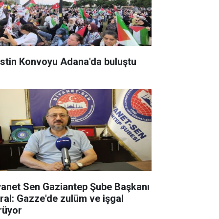
listin Konvoyu Adana'da buluştu
yanet Sen Gaziantep Şube Başkanı
ral: Gazze'de zulüm ve işgal
rüyor