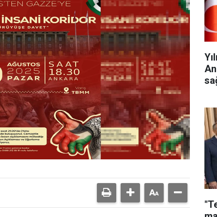
Yı
An
sa
"T
ma