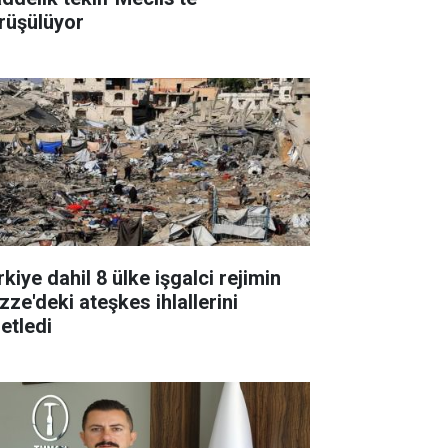
rüşülüyor
kiye dahil 8 ülke işgalci rejimin
zze'deki ateşkes ihlallerini
etledi