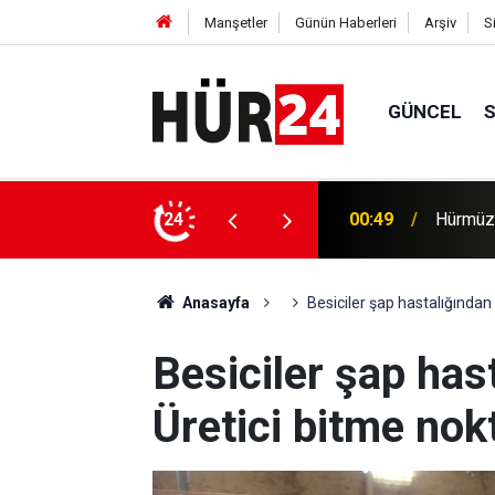
Manşetler
Günün Haberleri
Arşiv
S
GÜNCEL
00:49
Hürmüz'
24
00:35
Trump, 
Anasayfa
Besiciler şap hastalığından 
Besiciler şap hast
Üretici bitme nok