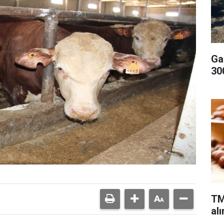
Ga
300
TM
alı