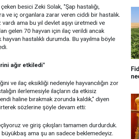
t çeken besici Zeki Solak, "Şap hastalığı,
 ve iç organlara zarar veren ciddi bir hastalık.
 vardı ama bu yıl devlet aşıyı üretmedi ve
an gelen 70 hayvan için ilaç verildi ancak
ok hayvan hastalıklı durumda. Bu yayılma böyle
di.
rini ağır etkiledi"
Fid
ne
i ve ilaç eksikliği nedeniyle hayvancılığın zor
lığın ilerlemesiyle ilaçların da etkisiz
 kendi haline bırakmak zorunda kaldık," diyen
irterek sözlerine şöyle devam etti:
eçliyoruz ve giriş çıkışları tamamen durdurduk.
0 büyükbaş ama şu an sadece beklemedeyiz.