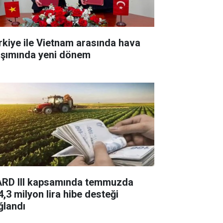
rkiye ile Vietnam arasında hava
aşımında yeni dönem
ARD III kapsamında temmuzda
4,3 milyon lira hibe desteği
ğlandı