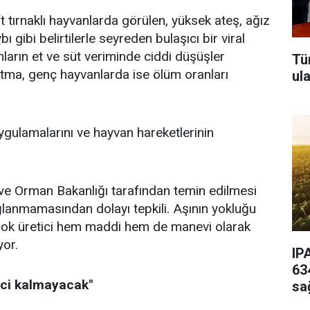
ift tırnaklı hayvanlarda görülen, yüksek ateş, ağız
bı gibi belirtilerle seyreden bulaşıcı bir viral
nların et ve süt veriminde ciddi düşüşler
Tü
tma, genç hayvanlarda ise ölüm oranları
ul
uygulamalarını ve hayvan hareketlerinin
m ve Orman Bakanlığı tarafından temin edilmesi
lanmamasından dolayı tepkili. Aşının yokluğu
birçok üretici hem maddi hem de manevi olarak
yor.
IP
63
ici kalmayacak"
sa