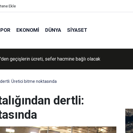
itene Ekle
SPOR
EKONOMI
DÜNYA
SIYASET
den geçişlerin ücreti, sefer hacmine bağlı olacak
İran'a yönelik savaşın "yakında sona ereceğini" söyledi
dertli: Üretici bitme noktasında
alığından dertli:
tasında