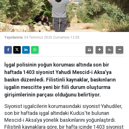
Yayınlanma:
04 Temmuz 2026 Cumartesi 12:05
İşgal polisinin yoğun koruması altında son bir
haftada 1403 siyonist Yahudi Mescid-i Aksa’ya
baskın düzenledi. Filistinli kaynaklar, baskınların
işgalin mescitte yeni bir fiili durum oluşturma
girişimlerinin parçası olduğunu belirtiyor.
Siyonist işgalcilerin korumasındaki siyonist Yahudiler,
son bir haftada işgal altındaki Kudüs'te bulunan
Mescid-i Aksa’ya yönelik baskınlarını yoğunlaştırdı.
Filistinli kaynaklara göre, bir hafta içinde 1403 siyonist