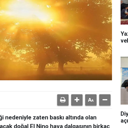
Ya
ve
Di
liği nedeniyle zaten baskı altında olan
aç
racak doğal El Nino hava dalgasının birkaç