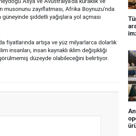
neydoğu Asya ve Avustralya’da kuraklık ve
tan musonunu zayıflatması, Afrika Boynuzu’nda
n güneyinde şiddetli yağışlara yol açması
Tü
ar
im
a fiyatlarında artışa ve yüz milyarlarca dolarlık
m insanları, insan kaynaklı iklim değişikliği
görülmemiş düzeyde olabileceğini belirtiyor.
An
op
ürü