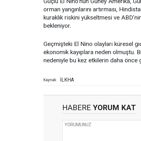
Güçlü El Nino’nun Güney Amerika, Gü
orman yangınlarını artırması, Hindis
kuraklık riskini yükseltmesi ve ABD’ni
bekleniyor.
Geçmişteki El Nino olayları küresel gıd
ekonomik kayıplara neden olmuştu. Bili
nedeniyle bu kez etkilerin daha önce 
İLKHA
Kaynak:
HABERE
YORUM KAT