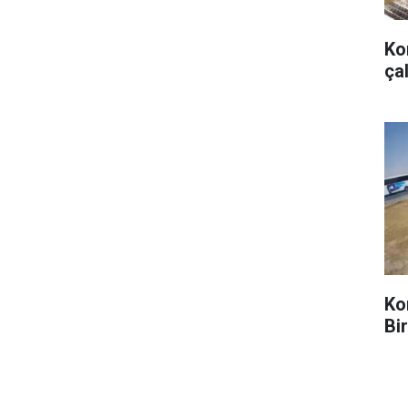
Ko
ça
Ko
Bir