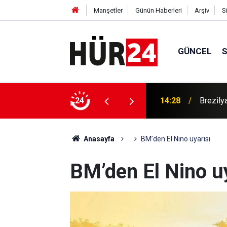
Manşetler
Günün Haberleri
Arşiv
S
GÜNCEL
bir imzayla ekonominizi altüst edebilirim
24
14:28
Brezily
Anasayfa
BM’den El Nino uyarısı
BM’den El Nino u