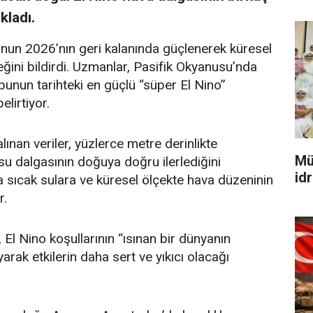
kladı.
’nun 2026’nın geri kalanında güçlenerek küresel
ceğini bildirdi. Uzmanlar, Pasifik Okyanusu’nda
e bunun tarihteki en güçlü “süper El Nino”
lirtiyor.
ınan veriler, yüzlerce metre derinlikte
Mü
u dalgasının doğuya doğru ilerlediğini
id
sıcak sulara ve küresel ölçekte hava düzeninin
r.
El Nino koşullarının “ısınan bir dünyanın
arak etkilerin daha sert ve yıkıcı olacağı