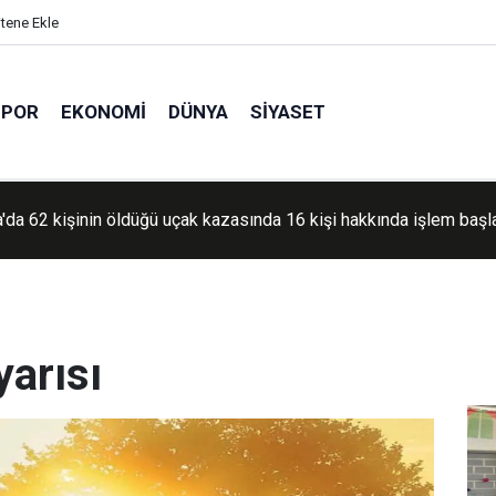
itene Ekle
SPOR
EKONOMI
DÜNYA
SIYASET
a'da 62 kişinin öldüğü uçak kazasında 16 kişi hakkında işlem başla
yarısı