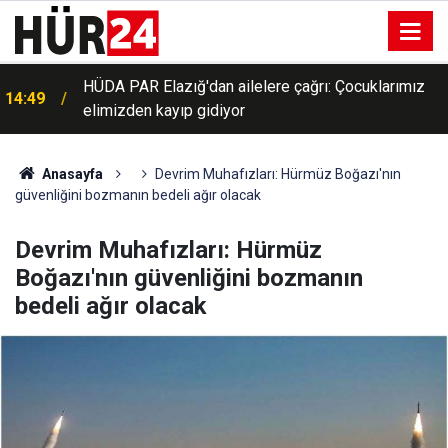
HÜDA PAR Elazığ'dan ailelere çağrı: Çocuklarımız
14:49
elimizden kayıp gidiyor
Nijerya'da 308 rehine aylar sonra özgürlüğüne
14:46
kavuştu
Anasayfa
Devrim Muhafızları: Hürmüz Boğazı'nın
güvenliğini bozmanın bedeli ağır olacak
Devrim Muhafızları: Hürmüz
Boğazı'nın güvenliğini bozmanın
bedeli ağır olacak