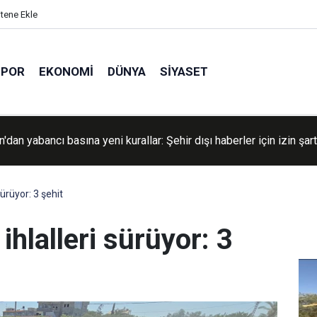
itene Ekle
SPOR
EKONOMI
DÜNYA
SIYASET
'dan yabancı basına yeni kurallar: Şehir dışı haberler için izin şart
ürüyor: 3 şehit
ihlalleri sürüyor: 3