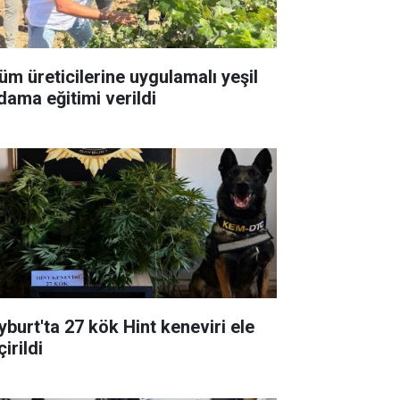
üm üreticilerine uygulamalı yeşil
dama eğitimi verildi
yburt'ta 27 kök Hint keneviri ele
irildi