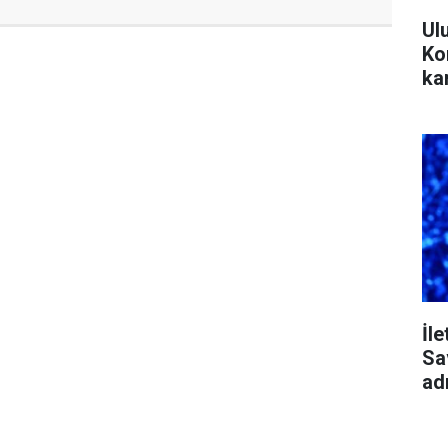
Ul
Ko
ka
İl
Sa
ad