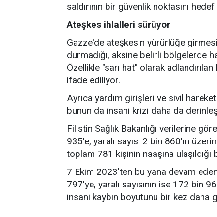
saldırının bir güvenlik noktasını hedef a
Ateşkes ihlalleri sürüyor
Gazze'de ateşkesin yürürlüğe girmesin
durmadığı, aksine belirli bölgelerde hav
Özellikle "sarı hat" olarak adlandırıla
ifade ediliyor.
Ayrıca yardım girişleri ve sivil hareket
bunun da insani krizi daha da derinleş
Filistin Sağlık Bakanlığı verilerine g
935'e, yaralı sayısı 2 bin 860'ın üzerine
toplam 781 kişinin naaşına ulaşıldığı be
7 Ekim 2023'ten bu yana devam eden s
797'ye, yaralı sayısının ise 172 bin 96
insani kaybın boyutunu bir kez daha g