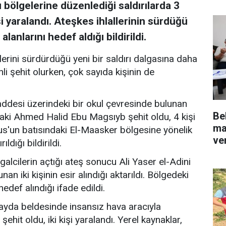
lı bölgelerine düzenlediği saldırılarda 3
işi yaralandı. Ateşkes ihlallerinin sürdüğü
alanlarını hedef aldığı bildirildi.
llerini sürdürdüğü yeni bir saldırı dalgasına daha
nli şehit olurken, çok sayıda kişinin de
addesi üzerindeki bir okul çevresinde bulunan
Be
aki Ahmed Halid Ebu Magsıyb şehit oldu, 4 kişi
ma
us'un batısındaki El-Maasker bölgesine yönelik
ve
ldığı bildirildi.
lcilerin açtığı ateş sonucu Ali Yaser el-Adini
an iki kişinin esir alındığı aktarıldı. Bölgedeki
hedef alındığı ifade edildi.
wayda beldesinde insansız hava aracıyla
şehit oldu, iki kişi yaralandı. Yerel kaynaklar,