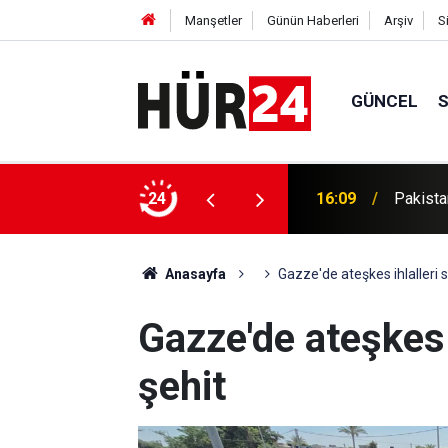
Manşetler
Günün Haberleri
Arşiv
S
GÜNCEL
in çağrı: Bu alan sahipsiz bırakılmamalı
24
16:09
Pakistan
Anasayfa
Gazze'de ateşkes ihlalleri s
Gazze'de ateşkes 
şehit