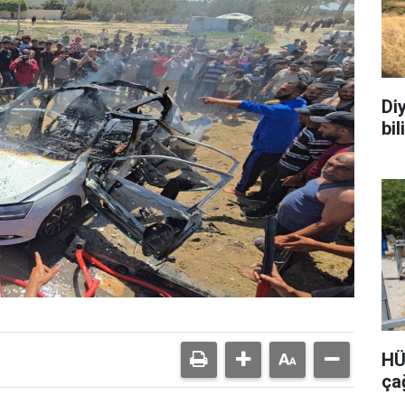
Di
bi
HÜ
ça