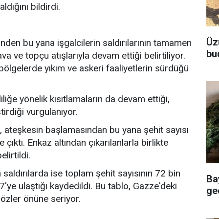
ldığını bildirdi.
Üz
den bu yana işgalcilerin saldırılarının tamamen
bu
a ve topçu atışlarıyla devam ettiği belirtiliyor.
n bölgelerde yıkım ve askeri faaliyetlerin sürdüğü
liliğe yönelik kısıtlamaların da devam ettiği,
tirdiği vurgulanıyor.
öre, ateşkesin başlamasından bu yana şehit sayısı
 çıktı. Enkaz altından çıkarılanlarla birlikte
lirtildi.
aldırılarda ise toplam şehit sayısının 72 bin
Ba
7'ye ulaştığı kaydedildi. Bu tablo, Gazze'deki
geç
özler önüne seriyor.