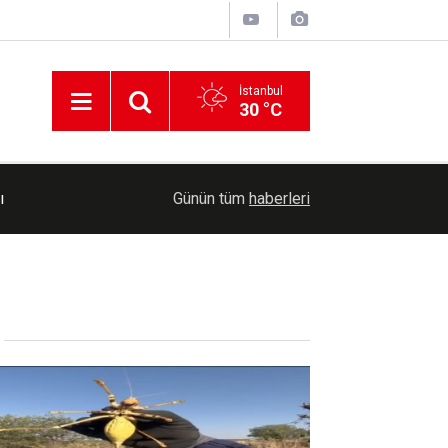
İstanbul
30 °C
Belediye Başkanı Taşkın: Taziye evi mahallemizi
ı
16:07
Günün tüm
haberleri
verecek