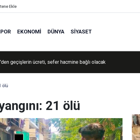
itene Ekle
SPOR
EKONOMI
DÜNYA
SIYASET
den geçişlerin ücreti, sefer hacmine bağlı olacak
1 ölü
yangını: 21 ölü