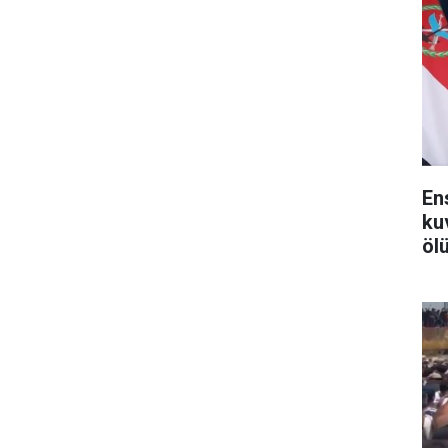
En
ku
ölü