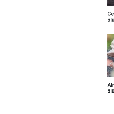
Ceu
ölü
Al
öl