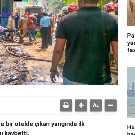
Pa
ya
faz
e bir otelde çıkan yangında ilk
Hü
ı kaybetti.
ha