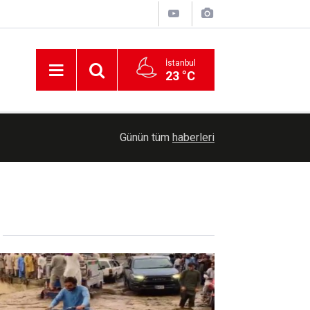
İstanbul
23 °C
00:35
Trump, İran'a yönelik savaşın "yakında sona erec
Günün tüm
haberleri