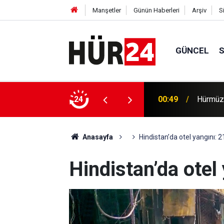
Manşetler
Günün Haberleri
Arşiv
S
GÜNCEL
 yana yağışlar nedeniyle 150'den fazla kişi
24
00:49
Hürmüz'
Anasayfa
Hindistan’da otel yangını: 2
Hindistan’da otel 