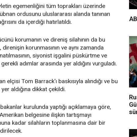
letin egemenliğini tüm toprakları üzerinde
übnan ordusunu uluslararası alanda tanınan
AB
ısını da içerdiği hatırlatıldı.
ücünü korumanın ve direniş silahının da bu
k, direnişin korunmasının ve aynı zamanda
tılmasının, siyonist işgalini püskürtme ve
gerekli adımlar arasında yer aldığını vurguladı.
n elçisi Tom Barrack'ı baskısıyla alındığı ve bu
er aldığına dikkat çekildi.
Ru
Gü
bakanlar kurulunda yaptığı açıklamaya göre,
sü
erikan belgesine ilişkin tartışmayı
una kadar silahların toplanmasına dair bir
irilecek.