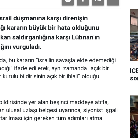
srail düşmanına karşı direnişin
ığı kararın büyük bir hata olduğunu
ikan saldırganlığına karşı Lübnan’ın
ğını vurguladı.
da, bu kararın “israilin savaşla elde edemediği
adığı” ifade edilerek, aynı zamanda “açık bir
IC
urulu bildirisinin açık bir ihlali” olduğu
so
ildirisinde yer alan beşinci maddeye atıfla,
 ulusal uzlaşı belgesi uyarınca, siyonist işgali
rtarılması için gereken tüm adımları atma