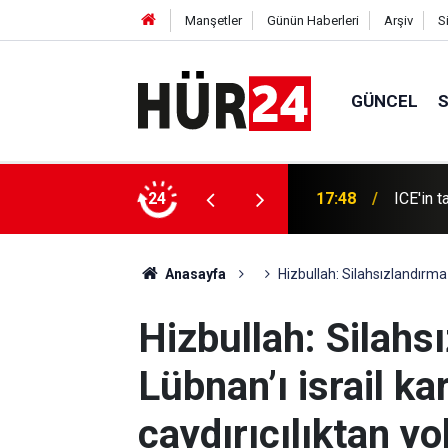
Manşetler
Günün Haberleri
Arşiv
S
GÜNCEL
t füzesi alacağız
24
17:48
ICE'in 
Anasayfa
Hizbullah: Silahsızlandırma k
Hizbullah: Silahs
Lübnan’ı israil ka
caydırıcılıktan yo