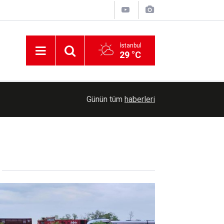
İstanbul
29 °C
17:41
ABD'den Rusya'ya vergi yaptırımı
Günün tüm
haberleri