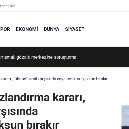
itene Ekle
SPOR
EKONOMI
DÜNYA
SIYASET
tartışmalı gözaltı merkezine soruşturma
ararı, Lübnan’ı israil karşısında caydırıcılıktan yoksun bırakır
ızlandırma kararı,
rşısında
ksun bırakır