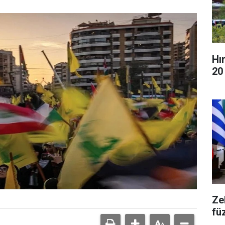
Hır
20 
Ze
fü