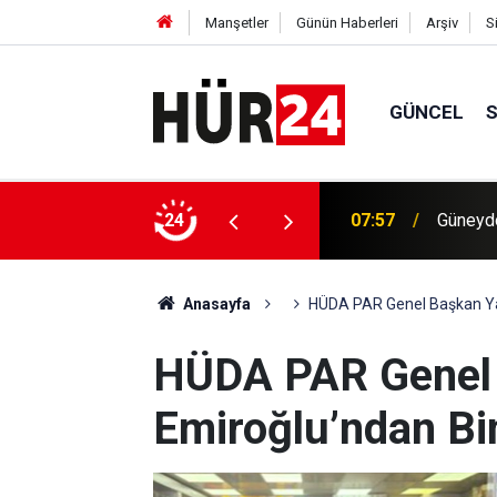
Manşetler
Günün Haberleri
Arşiv
S
GÜNCEL
iler 3 Filistinliyi şehit etti, Mescid-i Aksa'ya
24
07:57
Güneydo
Anasayfa
HÜDA PAR Genel Başkan Yar
HÜDA PAR Genel 
Emiroğlu’ndan Bin