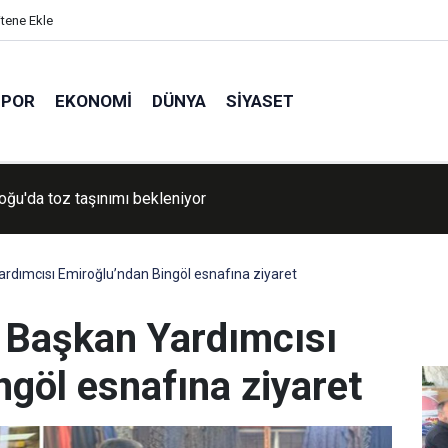
itene Ekle
SPOR
EKONOMI
DÜNYA
SIYASET
ğu'da toz taşınımı bekleniyor
dımcısı Emiroğlu’ndan Bingöl esnafına ziyaret
Başkan Yardımcısı
göl esnafına ziyaret