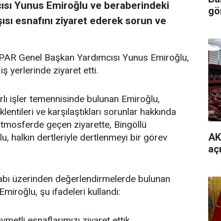
sı Yunus Emiroğlu ve beraberindeki
gö
ısı esnafını ziyaret ederek sorun ve
PAR Genel Başkan Yardımcısı Yunus Emiroğlu,
ş yerlerinde ziyaret etti.
lı işler temennisinde bulunan Emiroğlu,
entileri ve karşılaştıkları sorunlar hakkında
r atmosferde geçen ziyarette, Bingöllü
AK
, halkın dertleriyle dertlenmeyi bir görev
aç
abı üzerinden değerlendirmelerde bulunan
roğlu, şu ifadeleri kullandı:
ymetli esnaflarımızı ziyaret ettik.