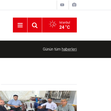
İstanbul
24 °C
Meta'ya çocuk güvenliği davasında rekor ceza: 
07:37
Günün tüm
haberleri
ödeyecek