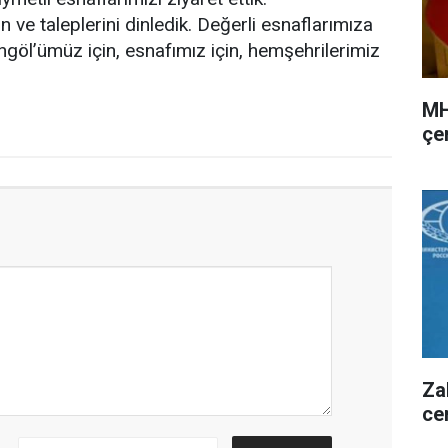
 ve taleplerini dinledik. Değerli esnaflarımıza
 Bingöl’ümüz için, esnafımız için, hemşehrilerimiz
MH
çer
Za
ce