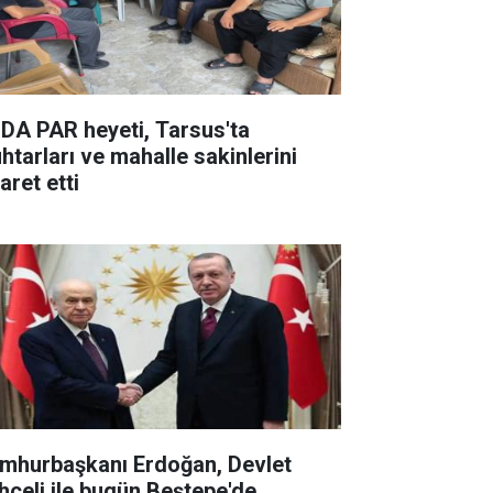
DA PAR heyeti, Tarsus'ta
htarları ve mahalle sakinlerini
aret etti
mhurbaşkanı Erdoğan, Devlet
hçeli ile bugün Beştepe'de