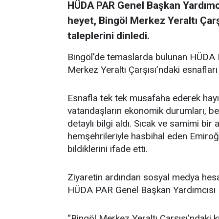
HÜDA PAR Genel Başkan Yardımcı
heyet, Bingöl Merkez Yeraltı Çarş
taleplerini dinledi.
Bingöl’de temaslarda bulunan HÜDA 
Merkez Yeraltı Çarşısı’ndaki esnafları i
Esnafla tek tek musafaha ederek hayır
vatandaşların ekonomik durumları, bekl
detaylı bilgi aldı. Sıcak ve samimi bi
hemşehrileriyle hasbihal eden Emiroğlu
bildiklerini ifade etti.
Ziyaretin ardından sosyal medya hes
HÜDA PAR Genel Başkan Yardımcısı Emi
“Bingöl Merkez Yeraltı Çarşısı’ndaki kı