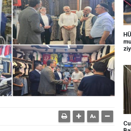
HÜ
mu
ziy
Cu
Ba