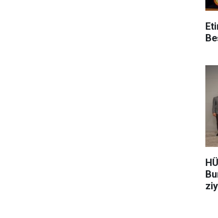
Et
Be
HÜ
Bu
zi