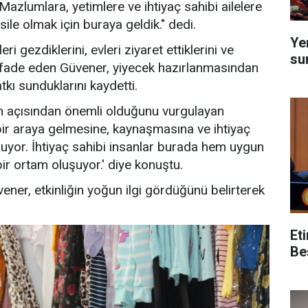
Mazlumlara, yetimlere ve ihtiyaç sahibi ailelere
ile olmak için buraya geldik." dedi.
Ye
i gezdiklerini, evleri ziyaret ettiklerini ve
su
 ifade eden Güvener, yiyecek hazırlanmasından
kı sunduklarını kaydetti.
 açısından önemli olduğunu vurgulayan
n bir araya gelmesine, kaynaşmasına ve ihtiyaç
luyor. İhtiyaç sahibi insanlar burada hem uygun
ir ortam oluşuyor.' diye konuştu.
er, etkinliğin yoğun ilgi gördüğünü belirterek
Et
Be