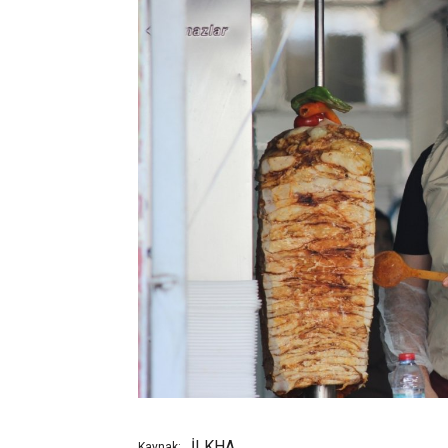
İLKHA
Kaynak: