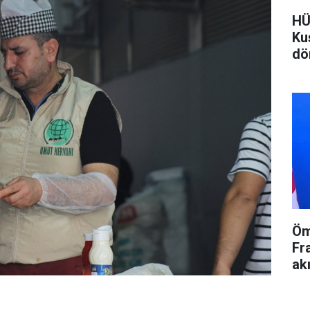
HÜ
Ku
dö
Öm
Fr
ak