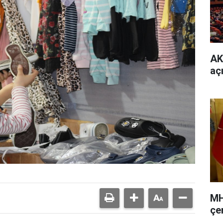
AK
aç
MH
çer