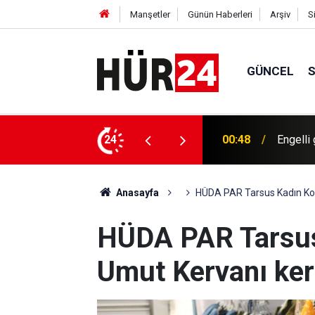
Manşetler
Günün Haberleri
Arşiv
S
GÜNCEL
00:48
Engelli
24
00:40
Bugün h
Anasayfa
HÜDA PAR Tarsus Kadın Kol
HÜDA PAR Tarsus 
Umut Kervanı ker