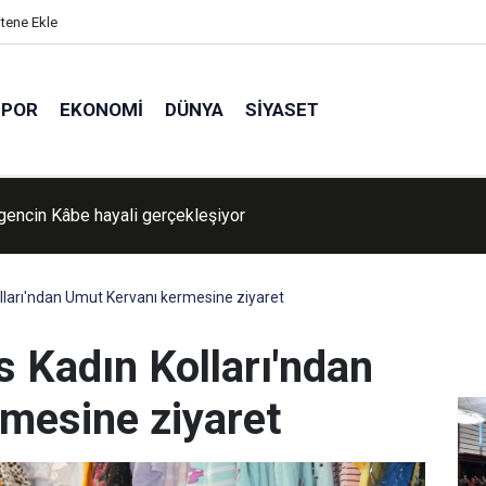
itene Ekle
SPOR
EKONOMI
DÜNYA
SIYASET
 gencin Kâbe hayali gerçekleşiyor
ava nasıl olacak?
ları'ndan Umut Kervanı kermesine ziyaret
Kadın Kolları'ndan
mesine ziyaret