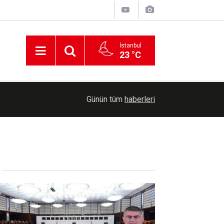
İstanbul
23 °C
00:39
Yozgat'ta yeşil mercimek hasadı başladı
Günün tüm
haberleri