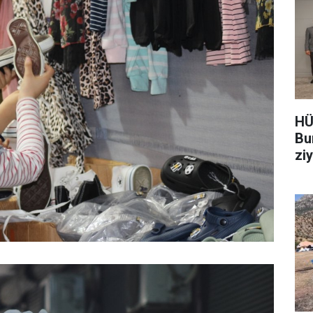
HÜ
Bu
zi