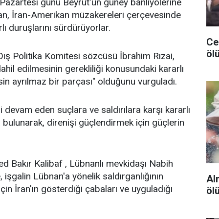
imin Pazartesi günü Beyrut'un güney banliyölerine
ndan, İran-Amerikan müzakereleri çerçevesinde
ı duruşlarını sürdürüyorlar.
Ceu
ölü
Dış Politika Komitesi sözcüsü İbrahim Rızai,
hil edilmesinin gerekliliği konusundaki kararlı
in ayrılmaz bir parçası" olduğunu vurguladı.
ği devam eden suçlara ve saldırılara karşı kararlı
a bulunarak, direnişi güçlendirmek için güçlerin
Bakır Kalibaf , Lübnanlı mevkidaşı Nabih
, işgalin Lübnan'a yönelik saldırganlığının
Al
çin İran'ın gösterdiği çabaları ve uyguladığı
öl