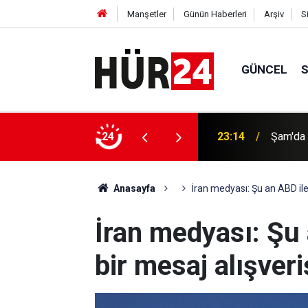
Manşetler
Günün Haberleri
Arşiv
S
GÜNCEL
ından 300 çocuk öldürüldü
24
23:14
Şam'da 
Anasayfa
İran medyası: Şu an ABD ile
İran medyası: Şu 
bir mesaj alışveri