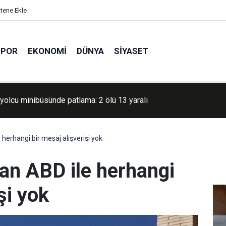
itene Ekle
SPOR
EKONOMI
DÜNYA
SIYASET
yolcu minibüsünde patlama: 2 ölü 13 yaralı
 herhangi bir mesaj alışverişi yok
an ABD ile herhangi
şi yok