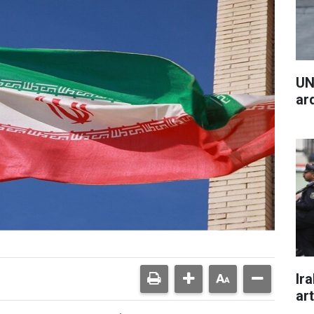
UN
ar
Ira
art