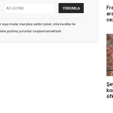
Fr
ara
ce
veya imalar, inançlara saldırı içeren, imla kuralları ile
flerle yazılmış yorumlar onaylanmamaktadır.
Şe
ko
öf