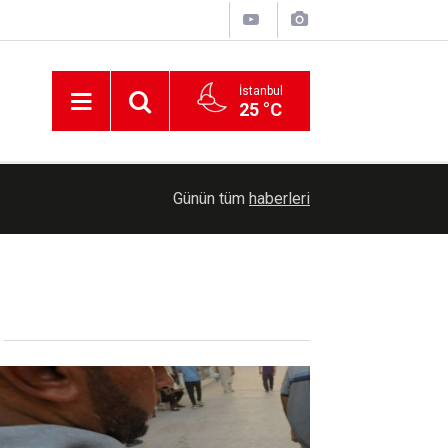
İstanbul
25 °C
22:58
Irak kuvvetlerinin hazırlık seviyesi arttırıldı
Günün tüm
haberleri