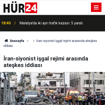
18:40
Malatya'da iki ayrı trafik kazası: 5 yaralı
Anasayfa
İran-siyonist işgal rejimi arasında ateşkes
iddiası
İran-siyonist işgal rejimi arasında
ateşkes iddiası