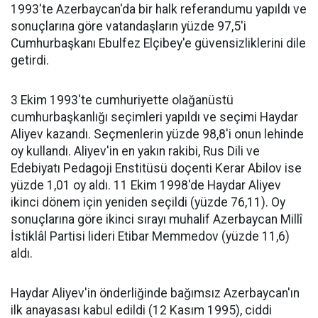
1993'te Azerbaycan'da bir halk referandumu yapıldı ve
sonuçlarına göre vatandaşların yüzde 97,5'i
Cumhurbaşkanı Ebulfez Elçibey'e güvensizliklerini dile
getirdi.
3 Ekim 1993'te cumhuriyette olağanüstü
cumhurbaşkanlığı seçimleri yapıldı ve seçimi Haydar
Aliyev kazandı. Seçmenlerin yüzde 98,8'i onun lehinde
oy kullandı. Aliyev'in en yakın rakibi, Rus Dili ve
Edebiyatı Pedagoji Enstitüsü doçenti Kerar Abilov ise
yüzde 1,01 oy aldı. 11 Ekim 1998'de Haydar Aliyev
ikinci dönem için yeniden seçildi (yüzde 76,11). Oy
sonuçlarına göre ikinci sırayı muhalif Azerbaycan Millî
İstiklâl Partisi lideri Etibar Memmedov (yüzde 11,6)
aldı.
Haydar Aliyev'in önderliğinde bağımsız Azerbaycan'ın
ilk anayasası kabul edildi (12 Kasım 1995), ciddi