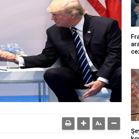
Fr
ara
ce
Şe
ko