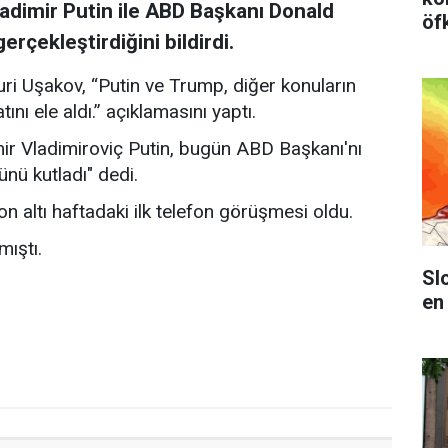
adimir Putin ile ABD Başkanı Donald
öf
rçekleştirdiğini bildirdi.
ri Uşakov, “Putin ve Trump, diğer konuların
nı ele aldı.” açıklamasını yaptı.
ir Vladimiroviç Putin, bugün ABD Başkanı'nı
nü kutladı" dedi.
n altı haftadaki ilk telefon görüşmesi oldu.
mıştı.
Sl
en