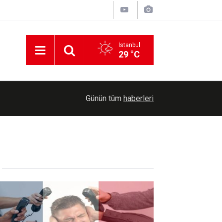
İstanbul
29 °C
Diyarbakır'da Uluslararası Filistin Dayanışma K
17:57
Günün tüm
haberleri
basın açıklaması düzenleyecek