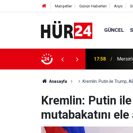
Manşetler
Günün Haberleri
Arşiv
S
GÜNCEL
in en sıcak gününü yaşıyor
24
17:58
Mersin'
Anasayfa
Kremlin: Putin ile Trump, A
Kremlin: Putin il
mutabakatını ele 