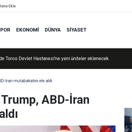
itene Ekle
SPOR
EKONOMI
DÜNYA
SIYASET
de Toros Devlet Hastanesi'ne yeni üniteler eklenecek
BD-İran mutabakatını ele aldı
e Trump, ABD-İran
aldı