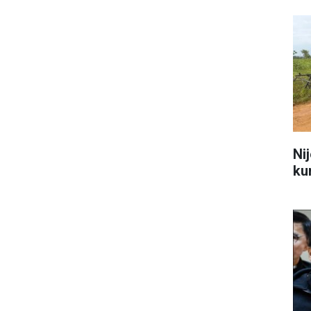
Nij
kur