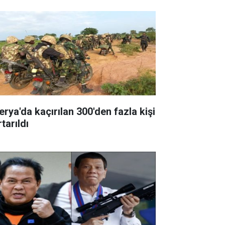
erya'da kaçırılan 300'den fazla kişi
tarıldı