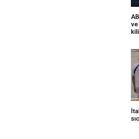
AB
ve
kil
İt
sı