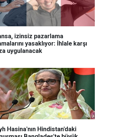
ansa, izinsiz pazarlama
malarını yasaklıyor: İhlale karşı
za uygulanacak
yh Hasina'nın Hindistan'daki
nuşması Bangladeş'te büyük