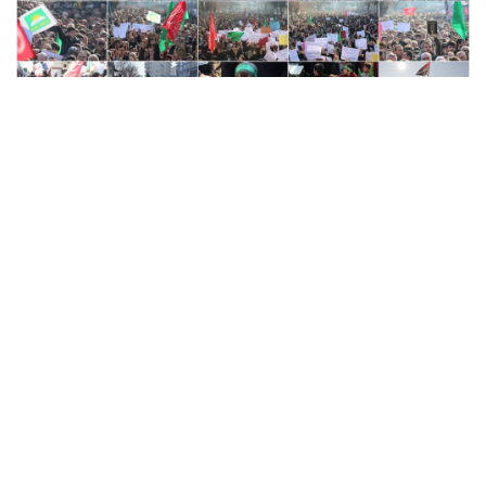
34
34
Yeni Slow Radyo
Hür 24 © 2016
Anasayfa
Künye
İletişim
Gizlilik İlkeleri
Sitene Ekle