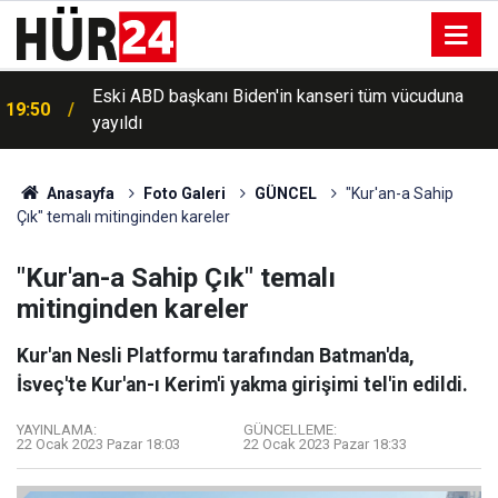
Eski ABD başkanı Biden'in kanseri tüm vücuduna
19:50
yayıldı
Anasayfa
Foto Galeri
GÜNCEL
"Kur'an-a Sahip
Çık" temalı mitinginden kareler
"Kur'an-a Sahip Çık" temalı
mitinginden kareler
Kur'an Nesli Platformu tarafından Batman'da,
İsveç'te Kur'an-ı Kerim'i yakma girişimi tel'in edildi.
YAYINLAMA:
GÜNCELLEME:
22 Ocak 2023 Pazar 18:03
22 Ocak 2023 Pazar 18:33