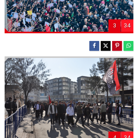
3
34
4
34