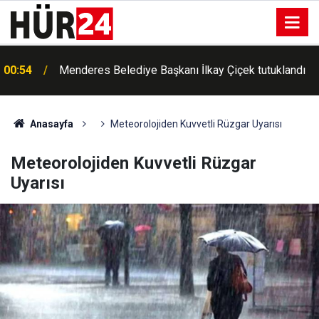
00:42
Erdemli'de Kur'an kursu öğrencileri piknikte buluştu
Anasayfa
Meteorolojiden Kuvvetli Rüzgar Uyarısı
Meteorolojiden Kuvvetli Rüzgar
Uyarısı