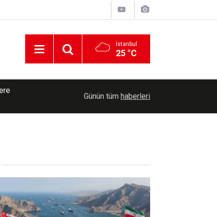
İstanbul
25 °C
ere
10:46
Ukrayna: Karadeniz'de 3 gemiye saldırı düzenle
Günün tüm
haberleri