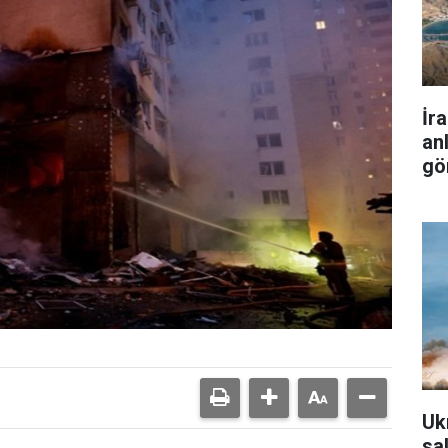
İr
an
gö
Uk
sa