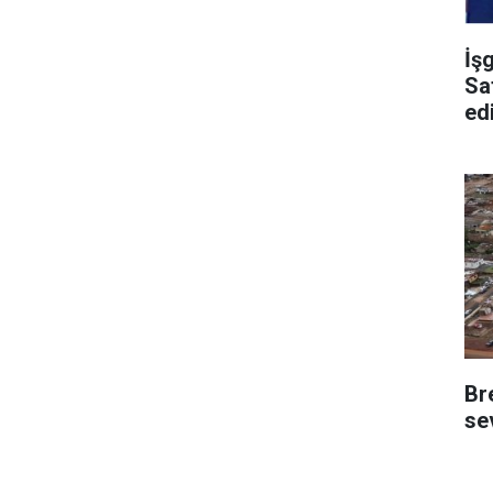
İş
Sa
edi
Br
se