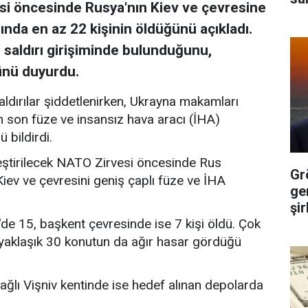
si öncesinde Rusya'nın Kiev ve çevresine
rında en az 22 kişinin öldüğünü açıkladı.
 saldırı girişiminde bulunduğunu,
ünü duyurdu.
saldırılar şiddetlenirken, Ukrayna makamları
 son füze ve insansız hava aracı (İHA)
 bildirdi.
kleştirilecek NATO Zirvesi öncesinde Rus
Gr
Kiev ve çevresini geniş çaplı füze ve İHA
ge
şi
de 15, başkent çevresinde ise 7 kişi öldü. Çok
da yaklaşık 30 konutun da ağır hasar gördüğü
ağlı Vişniv kentinde ise hedef alınan depolarda