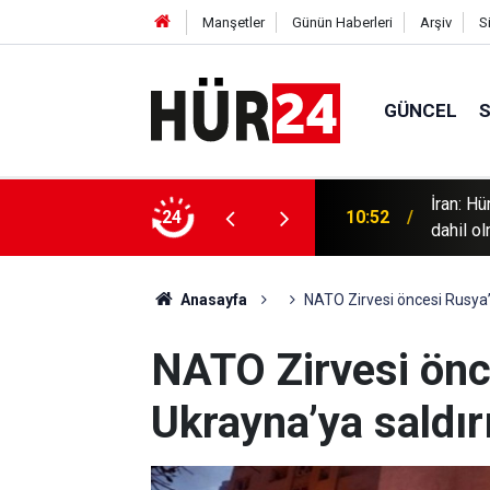
Manşetler
Günün Haberleri
Arşiv
S
GÜNCEL
İran: H
ıldır denizlerde enerji arıyor
24
10:52
dahil o
Anasayfa
NATO Zirvesi öncesi Rusya’d
NATO Zirvesi önc
Ukrayna’ya saldırı