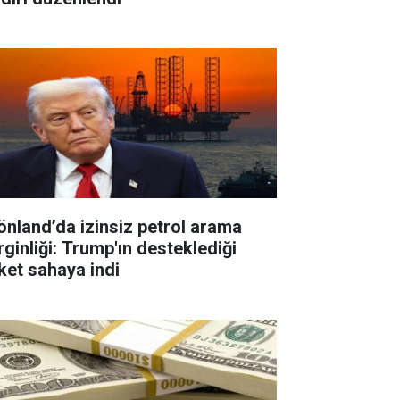
önland’da izinsiz petrol arama
rginliği: Trump'ın desteklediği
rket sahaya indi