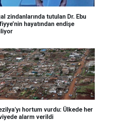
gal zindanlarında tutulan Dr. Ebu
fiyye’nin hayatından endişe
liyor
ezilya'yı hortum vurdu: Ülkede her
viyede alarm verildi