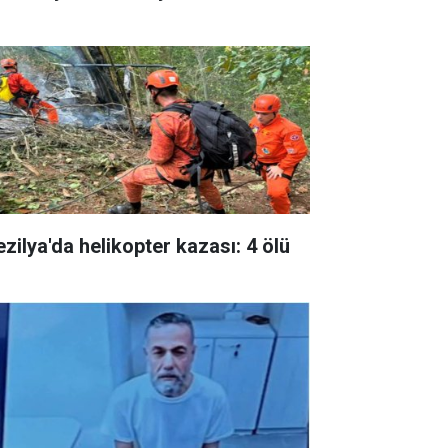
ezilya'da helikopter kazası: 4 ölü