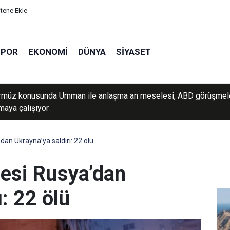
itene Ekle
SPOR
EKONOMI
DÜNYA
SIYASET
ürmüz konusunda Umman ile anlaşma an meselesi, ABD görüşmel
lmaya çalışıyor
an Ukrayna’ya saldırı: 22 ölü
esi Rusya’dan
: 22 ölü