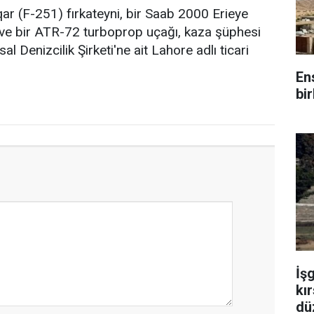
ar (F-251) fırkateyni, bir Saab 2000 Erieye
 ve bir ATR-72 turboprop uçağı, kaza şüphesi
l Denizcilik Şirketi'ne ait Lahore adlı ticari
.
En
bir
İş
kır
dü