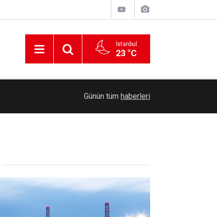
İstanbul
23 °C
00:42
Erdemli'de Kur'an kursu öğrencileri piknikte bul
Günün tüm
haberleri