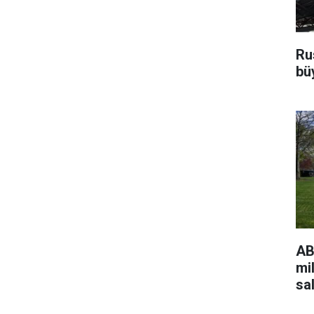
Ru
bü
AB
mi
sa