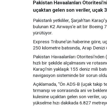
Pakistan Havaalanları Otoritesi'n
uçaktan gelen son veriler, uçak 
Pakistanlı yetkililer, Şarjah'tan Karaç
bulunan K2 Airways'e ait bir Boeing
yürütüyor.
Express Tribune'ün haberine göre, uça
250 kilometre batısında, Arap Denizi
Pakistan Havaalanları Otoritesi'nden 
hızlı bir şekilde alçalmasını ve rotasın
Karaçi'nin yaklaşık 155 deniz mili batı
navigasyon sisteminde bir sorun olduğ
Açıklamada, "Ön ADS-B (uçak takip tekno
tırmanışı ve sonrasında ani ve beklenme
kulesine uçaktan gelen son veriler, uça
yükselme hızı dakikada 6.827 metreye u