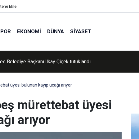
itene Ekle
SPOR
EKONOMI
DÜNYA
SIYASET
s Belediye Başkanı İlkay Çiçek tutuklandı
ebat üyesi bulunan kayıp uçağı arıyor
beş mürettebat üyesi
ğı arıyor