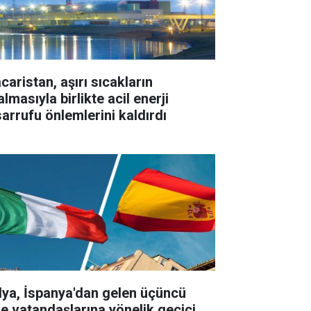
caristan, aşırı sıcakların
lmasıyla birlikte acil enerji
sarrufu önlemlerini kaldırdı
alya, İspanya'dan gelen üçüncü
ke vatandaşlarına yönelik geçici