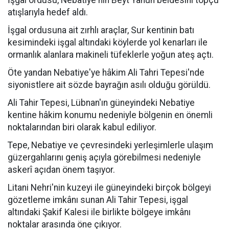
İşgal ordusu, Nebatiye'nin Beyt Yahun beldesini topçu
atışlarıyla hedef aldı.
İşgal ordusuna ait zırhlı araçlar, Sur kentinin batı
kesimindeki işgal altındaki köylerde yol kenarları ile
ormanlık alanlara makineli tüfeklerle yoğun ateş açtı.
Öte yandan Nebatiye'ye hâkim Ali Tahri Tepesi'nde
siyonistlere ait sözde bayrağın asılı olduğu görüldü.
Ali Tahir Tepesi, Lübnan'ın güneyindeki Nebatiye
kentine hâkim konumu nedeniyle bölgenin en önemli
noktalarından biri olarak kabul ediliyor.
Tepe, Nebatiye ve çevresindeki yerleşimlerle ulaşım
güzergahlarını geniş açıyla görebilmesi nedeniyle
askerî açıdan önem taşıyor.
Litani Nehri'nin kuzeyi ile güneyindeki birçok bölgeyi
gözetleme imkânı sunan Ali Tahir Tepesi, işgal
altındaki Şakif Kalesi ile birlikte bölgeye imkânı
noktalar arasında öne çıkıyor.