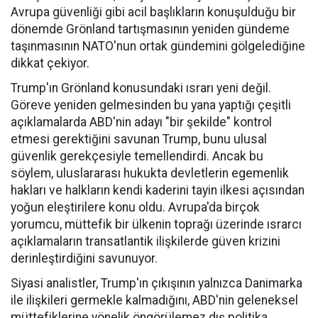
Avrupa güvenliği gibi acil başlıkların konuşulduğu bir
dönemde Grönland tartışmasının yeniden gündeme
taşınmasının NATO'nun ortak gündemini gölgelediğine
dikkat çekiyor.
Trump'ın Grönland konusundaki ısrarı yeni değil.
Göreve yeniden gelmesinden bu yana yaptığı çeşitli
açıklamalarda ABD'nin adayı "bir şekilde" kontrol
etmesi gerektiğini savunan Trump, bunu ulusal
güvenlik gerekçesiyle temellendirdi. Ancak bu
söylem, uluslararası hukukta devletlerin egemenlik
hakları ve halkların kendi kaderini tayin ilkesi açısından
yoğun eleştirilere konu oldu. Avrupa'da birçok
yorumcu, müttefik bir ülkenin toprağı üzerinde ısrarcı
açıklamaların transatlantik ilişkilerde güven krizini
derinleştirdiğini savunuyor.
Siyasi analistler, Trump'ın çıkışının yalnızca Danimarka
ile ilişkileri germekle kalmadığını, ABD'nin geleneksel
müttefiklerine yönelik öngörülemez dış politika