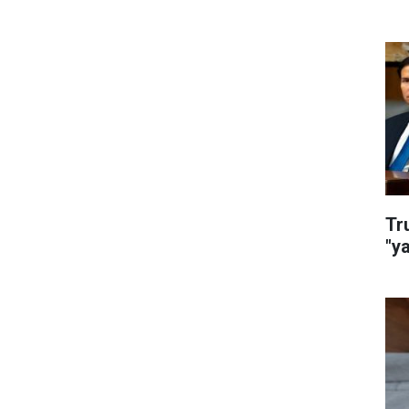
Tr
"y