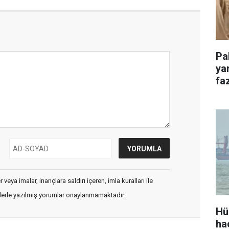
Pa
ya
faz
veya imalar, inançlara saldırı içeren, imla kuralları ile
flerle yazılmış yorumlar onaylanmamaktadır.
Hü
ha