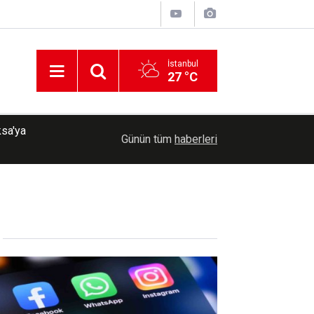
İstanbul
27 °C
ksa'ya
07:57
Güneydoğu'da toz taşınımı bekleniyor
Günün tüm
haberleri