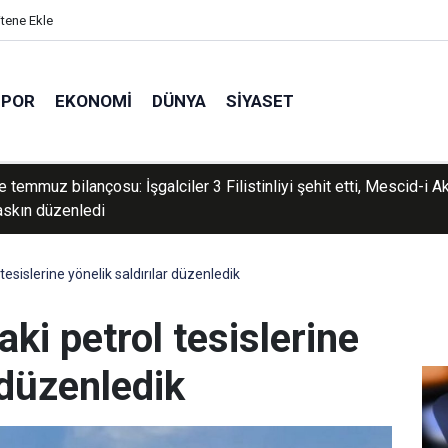
itene Ekle
SPOR
EKONOMI
DÜNYA
SIYASET
 temmuz bilançosu: İşgalciler 3 Filistinliyi şehit etti, Mescid-i A
askın düzenledi
tesislerine yönelik saldırılar düzenledik
ki petrol tesislerine
 düzenledik