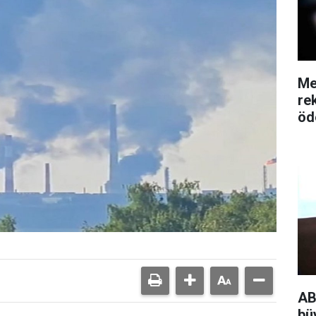
Me
re
öd
AB
bü