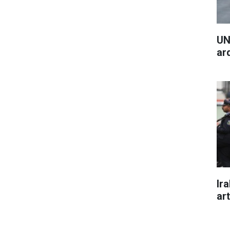
UN
ar
Ira
art