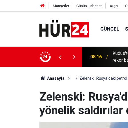
Manşetler
Günün Haberleri
Arşiv
S
GÜNCEL
Kudüs'te
 fiyatlaması
24
08:16
rekor b
Anasayfa
Zelenski: Rusya'daki petrol 
Zelenski: Rusya'da
yönelik saldırılar