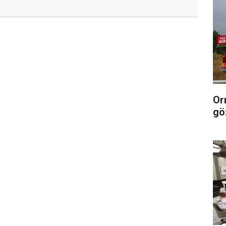
Or
gö