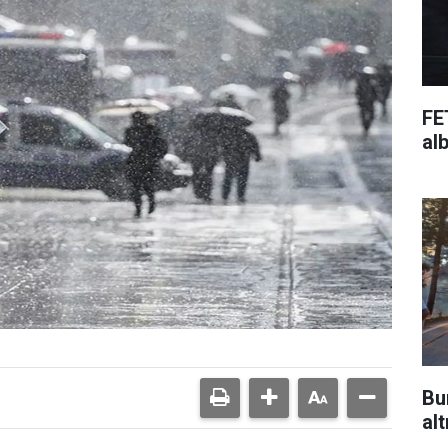
FE
al
Bu
alt