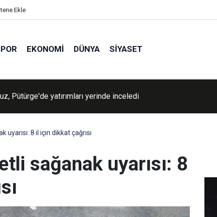
itene Ekle
SPOR
EKONOMI
DÜNYA
SIYASET
uz, Pütürge'de yatırımları yerinde inceledi
 uyarısı: 8 il için dikkat çağrısı
etli sağanak uyarısı: 8
ısı