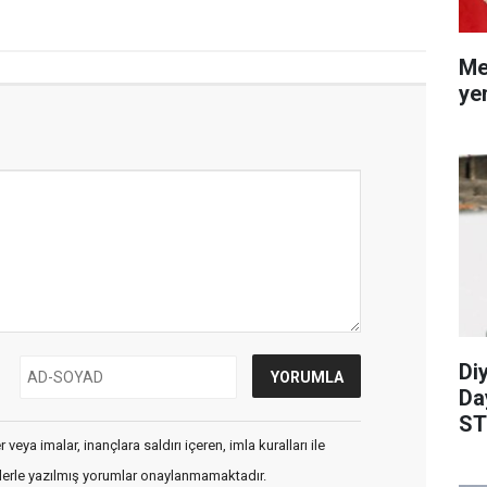
Me
ye
Diy
Da
ST
dü
veya imalar, inançlara saldırı içeren, imla kuralları ile
flerle yazılmış yorumlar onaylanmamaktadır.