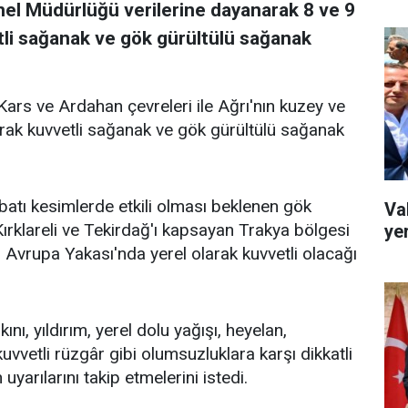
enel Müdürlüğü verilerine dayanarak 8 ve 9
tli sağanak ve gök gürültülü sağanak
ars ve Ardahan çevreleri ile Ağrı'nın kuzey ve
larak kuvvetli sağanak ve gök gürültülü sağanak
ı kesimlerde etkili olması beklenen gök
Va
Kırklareli ve Tekirdağ'ı kapsayan Trakya bölgesi
ye
n Avrupa Yakası'nda yerel olarak kuvvetli olacağı
ını, yıldırım, yerel dolu yağışı, heyelan,
vvetli rüzgâr gibi olumsuzluklara karşı dikkatli
 uyarılarını takip etmelerini istedi.