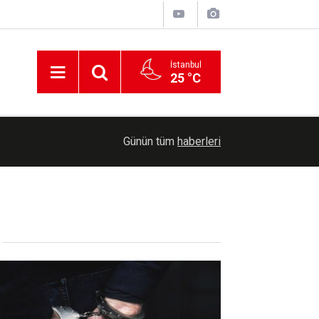
İstanbul
25 °C
Ensarullah, Yemen'deki Suudi kuvvetlerini hedef a
20:44
Günün tüm
haberleri
var