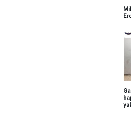
Mi
Er
Ga
ha
ya