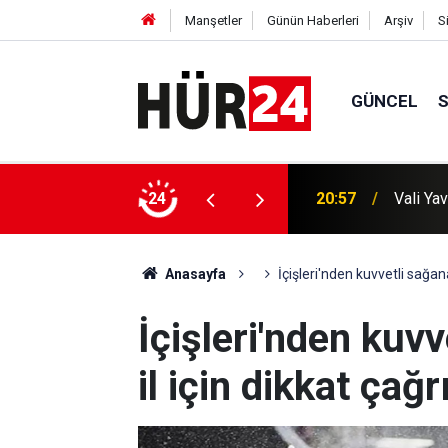
Manşetler
Günün Haberleri
Arşiv
S
GÜNCEL
altına alındı
24
20:57
Vali Yav
Anasayfa
İçişleri'nden kuvvetli sağanak
İçişleri'nden kuvv
il için dikkat çağr