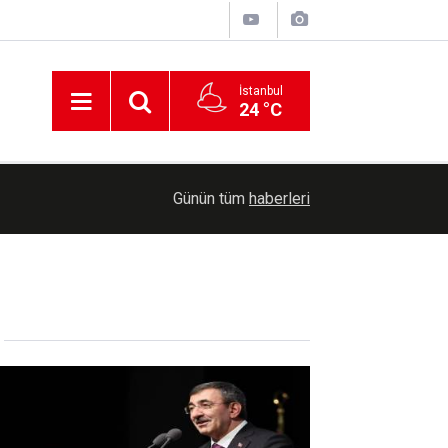
İstanbul
24 °C
00:30
Cumhurbaşkanlığına Cevdet Yılmaz vekalet ede
Günün tüm
haberleri