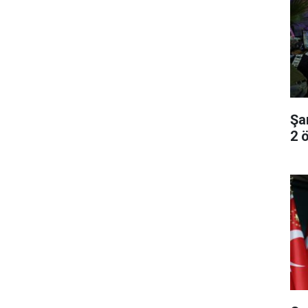
Şa
2 ö