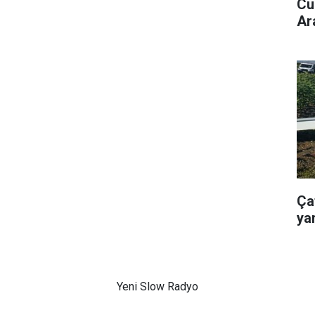
Cu
Ar
Ça
yar
Yeni Slow Radyo