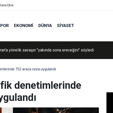
itene Ekle
SPOR
EKONOMI
DÜNYA
SIYASET
İran'a yönelik savaşın "yakında sona ereceğini" söyledi
imlerinde 752 araca ceza uygulandı
fik denetimlerinde
ygulandı