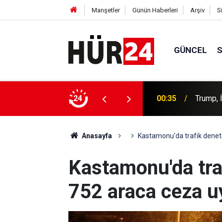
Manşetler
Günün Haberleri
Arşiv
S
GÜNCEL
efer hacmine bağlı olacak
24
00:35
Trump, 
Anasayfa
Kastamonu'da trafik denet
Kastamonu'da tra
752 araca ceza u