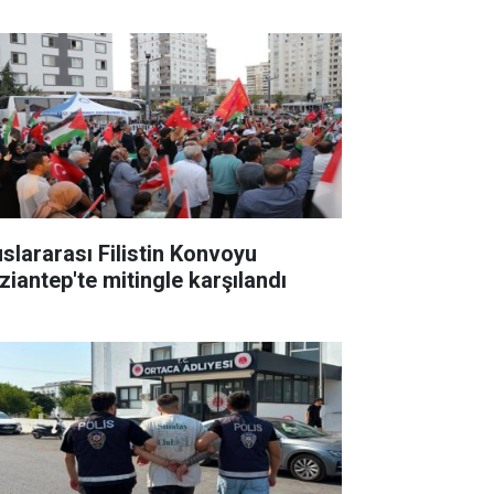
uslararası Filistin Konvoyu
ziantep'te mitingle karşılandı