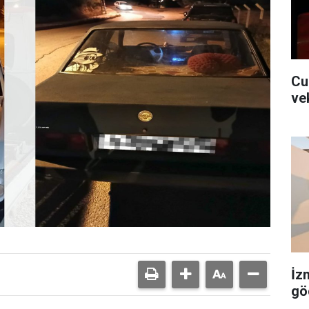
Cu
ve
İz
gö