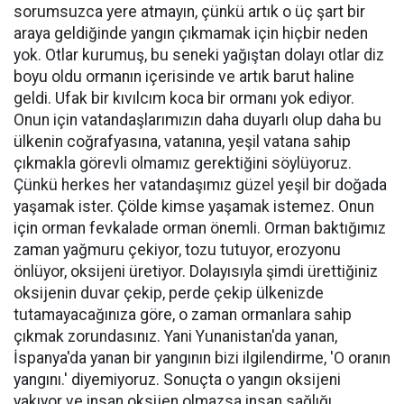
sorumsuzca yere atmayın, çünkü artık o üç şart bir
araya geldiğinde yangın çıkmamak için hiçbir neden
yok. Otlar kurumuş, bu seneki yağıştan dolayı otlar diz
boyu oldu ormanın içerisinde ve artık barut haline
geldi. Ufak bir kıvılcım koca bir ormanı yok ediyor.
Onun için vatandaşlarımızın daha duyarlı olup daha bu
ülkenin coğrafyasına, vatanına, yeşil vatana sahip
çıkmakla görevli olmamız gerektiğini söylüyoruz.
Çünkü herkes her vatandaşımız güzel yeşil bir doğada
yaşamak ister. Çölde kimse yaşamak istemez. Onun
için orman fevkalade orman önemli. Orman baktığımız
zaman yağmuru çekiyor, tozu tutuyor, erozyonu
önlüyor, oksijeni üretiyor. Dolayısıyla şimdi ürettiğiniz
oksijenin duvar çekip, perde çekip ülkenizde
tutamayacağınıza göre, o zaman ormanlara sahip
çıkmak zorundasınız. Yani Yunanistan'da yanan,
İspanya'da yanan bir yangının bizi ilgilendirme, 'O oranın
yangını.' diyemiyoruz. Sonuçta o yangın oksijeni
yakıyor ve insan oksijen olmazsa insan sağlığı