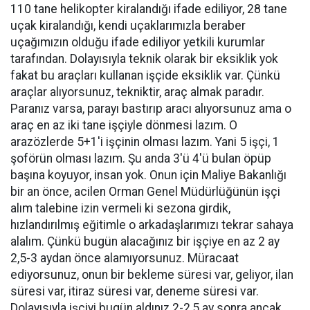
110 tane helikopter kiralandığı ifade ediliyor, 28 tane
uçak kiralandığı, kendi uçaklarımızla beraber
uçağımızın olduğu ifade ediliyor yetkili kurumlar
tarafından. Dolayısıyla teknik olarak bir eksiklik yok
fakat bu araçları kullanan işçide eksiklik var. Çünkü
araçlar alıyorsunuz, tekniktir, araç almak paradır.
Paranız varsa, parayı bastırıp aracı alıyorsunuz ama o
araç en az iki tane işçiyle dönmesi lazım. O
arazözlerde 5+1'i işçinin olması lazım. Yani 5 işçi, 1
şoförün olması lazım. Şu anda 3'ü 4'ü bulan öpüp
başına koyuyor, insan yok. Onun için Maliye Bakanlığı
bir an önce, acilen Orman Genel Müdürlüğünün işçi
alım talebine izin vermeli ki sezona girdik,
hızlandırılmış eğitimle o arkadaşlarımızı tekrar sahaya
alalım. Çünkü bugün alacağınız bir işçiye en az 2 ay
2,5-3 aydan önce alamıyorsunuz. Müracaat
ediyorsunuz, onun bir bekleme süresi var, geliyor, ilan
süresi var, itiraz süresi var, deneme süresi var.
Dolayısıyla işçiyi bugün aldınız 2-2,5 ay sonra ancak